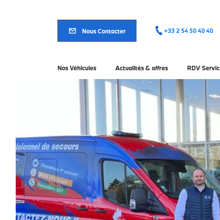
Aller
au
contenu
principal
Nous Contacter
+33 2 54 50 40 40
Nos Véhicules
Actualités & offres
RDV Servic