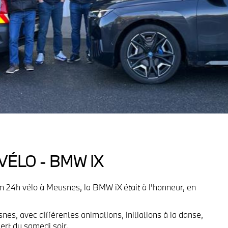
VÉLO - BMW IX
n 24h vélo à Meusnes, la BMW iX était à l'honneur, en
.
nes, avec différentes animations, initiations à la danse,
cert du samedi soir.