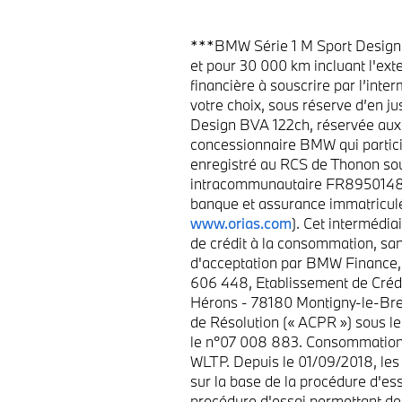
***BMW Série 1 M Sport Design 
et pour 30 000 km incluant l'exte
financière à souscrire par l’int
votre choix, sous réserve d’en j
Design BVA 122ch, réservée aux 
concessionnaire BMW qui particip
enregistré au RCS de Thonon sou
intracommunautaire FR895014801
banque et assurance immatriculé
www.orias.com
). Cet intermédia
de crédit à la consommation, sans
d'acceptation par BMW Finance,
606 448, Etablissement de Crédit
Hérons - 78180 Montigny-le-Bret
de Résolution (« ACPR ») sous le
le n°07 008 883. Consommation e
WLTP. Depuis le 01/09/2018, les
sur la base de la procédure d'es
procédure d'essai permettant de