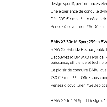
design sportif, performances éle
Une expérience de conduite dyn
Dès 595 € / mois* – à découvrir
Pensez à covoiturer. #SeDéplac
BMW X3 30e M Sport 299ch BVA
BMW X3 Hybride Rechargeable M
Découvrez la BMW X3 Hybride R
puissance, efficience et techno
Le plaisir de conduire BMW, avec 
750 € / mois** – Offre sous cond
Pensez à covoiturer. #SeDéplac
BMW Série 1 M Sport Design dè