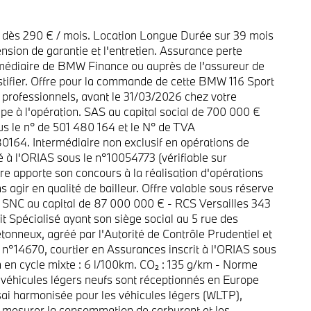
dès 290 € / mois. Location Longue Durée sur 39 mois
nsion de garantie et l'entretien. Assurance perte
ermédiaire de BMW Finance ou auprès de l’assureur de
ustifier. Offre pour la commande de cette BMW 116 Sport
professionnels, avant le 31/03/2026 chez votre
e à l'opération. SAS au capital social de 700 000 €
s le n° de 501 480 164 et le N° de TVA
64. Intermédiaire non exclusif en opérations de
 à l'ORIAS sous le n°10054773 (vérifiable sur
ire apporte son concours à la réalisation d'opérations
 agir en qualité de bailleur. Offre valable sous réserve
 SNC au capital de 87 000 000 € - RCS Versailles 343
 Spécialisé ayant son siège social au 5 rue des
onneux, agréé par l'Autorité de Contrôle Prudentiel et
 n°14670, courtier en Assurances inscrit à l'ORIAS sous
n cycle mixte : 6 l/100km. CO₂ : 135 g/km - Norme
 véhicules légers neufs sont réceptionnés en Europe
sai harmonisée pour les véhicules légers (WLTP),
 mesurer la consommation de carburant et les