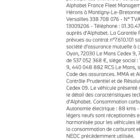
Alphabet France Fleet Managemen
Hérons à Montigny-Le-Bretonneu
Versailles 338 708 076 - N° TV
13009206 - Téléphone : 01.30.47.
auprès d’Alphabet. La Garantie P
prévues au contrat n°7.610.101 
société d’assurance mutuelle à co
Oyon, 72030 Le Mans Cedex 9, 7
de 537 052 368 €, siège social 
9, 440 048 882 RCS Le Mans, so
Code des assurances. MMA et Alp
Contrôle Prudentiel et de Résol
Cedex 09. Le véhicule présenté 
le détail des caractéristiques t
d'Alphabet. Consommation carbu
Autonomie électrique : 88 kms -
légers neufs sont réceptionnés e
harmonisée pour les véhicules l
la consommation de carburant et 
NEDC précédemment utilisée.