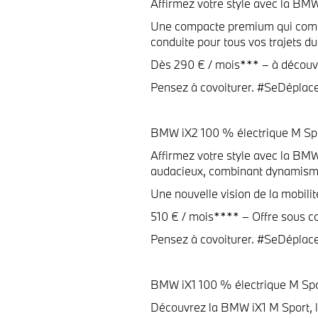
Affirmez votre style avec la BMW
Une compacte premium qui combin
conduite pour tous vos trajets du
Dès 290 € / mois*** – à découvr
Pensez à covoiturer. #SeDéplac
BMW iX2 100 % électrique M Spo
Affirmez votre style avec la BM
audacieux, combinant dynamism
Une nouvelle vision de la mobilit
510 € / mois**** – Offre sous co
Pensez à covoiturer. #SeDéplac
BMW iX1 100 % électrique M Spo
Découvrez la BMW iX1 M Sport, 