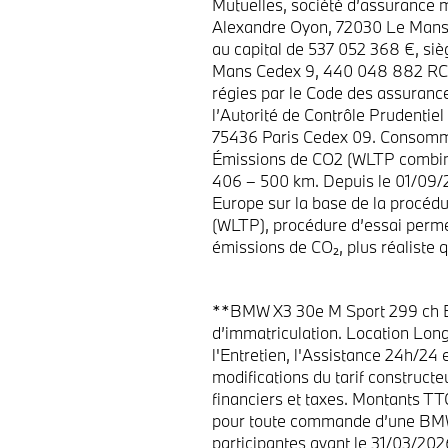
Mutuelles, société d’assurance mu
Alexandre Oyon, 72030 Le Mans
au capital de 537 052 368 €, siè
Mans Cedex 9, 440 048 882 RCS
régies par le Code des assuranc
l’Autorité de Contrôle Prudenti
75436 Paris Cedex 09. Consommat
Émissions de CO2 (WLTP combiné
406 – 500 km. Depuis le 01/09/2
Europe sur la base de la procédu
(WLTP), procédure d’essai perme
émissions de CO₂, plus réaliste
**BMW X3 30e M Sport 299 ch BVA
d’immatriculation. Location Lon
l'Entretien, l'Assistance 24h/24 
modifications du tarif constructe
financiers et taxes. Montants T
pour toute commande d’une BMW
participantes avant le 31/03/202