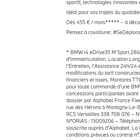
sportif, technologies innovantes
Idéal pour vos trajets du quoti
Dès 455 € / mois***** – à décou
Pensez à covoiturer. #SeDéplac
* BMW i4 eDrive35 M Sport 286 c
d’immatriculation. Location Lon
l’Entretien, l’Assistance 24h/24 
modifications du tarif constructe
financiers et taxes. Montants T
pour toute commande d’une BMW
concessions participantes avant 
dossier par Alphabet France Fle
rue des Hérons à Montigny-Le-B
RCS Versailles 338 708 076 – 
N°ORIAS : 13009206 – Téléphone 
souscrite auprès d’Alphabet. La 
conditions prévues au contrat n