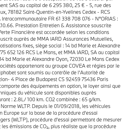
t SAS au capital de 6 295 380, 25 € - 5, rue des
x, 78182 Saint-Quentin-en-Yvelines Cedex - RCS
A Intracommunautaire FR 61 338 708 076 - N°ORIAS :
10.66. Prestation Entretien & Assistance souscrite
erte Financière est accordée selon les conditions
souscrit auprès de MMA IARD Assurances Mutuelles,
tisations fixes, siège social : 14 bd Marie et Alexandre
75 652 126 RCS Le Mans, et MMA IARD, SA au capital
: 14 bd Marie et Alexandre Oyon, 72030 Le Mans Cedex
ciétés appartenant au groupe COVEA et régies par le
habet sont soumis au contrôle de l’Autorité de
ution- 4 Place de Budapest CS 92459 75436 Paris
comporte des équipements en option, le loyer ainsi que
echniques du véhicule sont disponibles auprès
rant : 2.8L/ 100 km. CO2 combinée : 65 g/km.
 Norme WLTP. Depuis le 01/09/2018, les véhicules
n Europe sur la base de la procédure d’essai
égers (WLTP), procédure d’essai permettant de mesurer
les émissions de CO₂, plus réaliste que la procédure