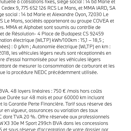
tuelle à cotisations fixes, siège social : 14 bd Marie et
 Cedex 9, 775 652 126 RCS Le Mans, et MMA IARD, SA
ge social : 14 bd Marie et Alexandre Oyon, 72030 Le
 Le Mans, sociétés appartenant au groupe COVEA et
es. MMA et Alphabet sont soumis au contrôle de
el et de Résolution- 4 Place de Budapest CS 92459
ion électrique (WLTP) kWh/100km : 15,1 – 18,5 ;
es) : 0 g/km ; Autonomie électrique (WLTP) en km :
018, les véhicules légers neufs sont réceptionnés en
re d’essai harmonisée pour les véhicules légers
ttant de mesurer la consommation de carburant et les
 que la procédure NEDC précédemment utilisée.
. 48 loyers linéaires : 750 € /mois hors coûts
gue Durée sur 48 mois et pour 60000 km incluant
et la Garantie Perte Financière. Tarif sous réserve des
ur en vigueur, assurances ou variation des taux
TC dont TVA 20 %. Offre réservée aux professionnels
 X3 30e M Sport 299ch BVA dans les concessions
6 et sous réserve d'acceptation de votre dossier par