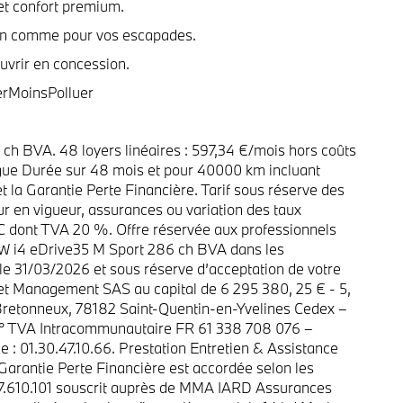
 et confort premium.
dien comme pour vos escapades.
vrir en concession.
erMoinsPolluer
h BVA. 48 loyers linéaires : 597,34 €/mois hors coûts
gue Durée sur 48 mois et pour 40000 km incluant
et la Garantie Perte Financière. Tarif sous réserve des
ur en vigueur, assurances ou variation des taux
TC dont TVA 20 %. Offre réservée aux professionnels
 i4 eDrive35 M Sport 286 ch BVA dans les
le 31/03/2026 et sous réserve d’acceptation de votre
et Management SAS au capital de 6 295 380, 25 € - 5,
retonneux, 78182 Saint-Quentin-en-Yvelines Cedex –
N° TVA Intracommunautaire FR 61 338 708 076 –
: 01.30.47.10.66. Prestation Entretien & Assistance
Garantie Perte Financière est accordée selon les
°7.610.101 souscrit auprès de MMA IARD Assurances