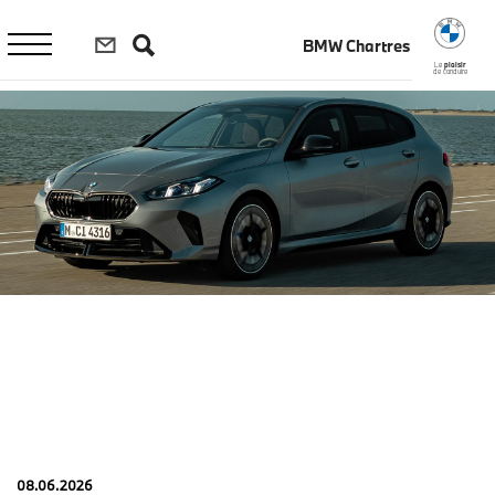
Aller
au
BMW Chartres
contenu
principal
Le
plaisir
de conduire
08.06.2026