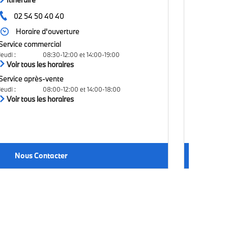
Itinérair
02 54 50 40 40
02 47 
Horaire d'ouverture
Horai
Service commercial
Service co
Jeudi
:
08:30-12:00 et 14:00-19:00
Voir tous les horaires
Jeudi
:
Voir tous
Service après-vente
Service ap
Jeudi
:
08:00-12:00 et 14:00-18:00
Voir tous les horaires
Jeudi
:
Voir tous
Nous Contacter
Nous 