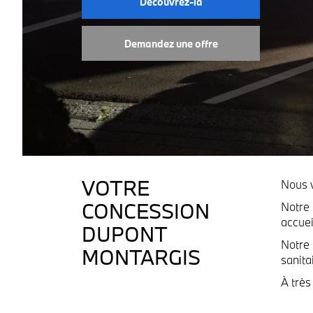
Découvrez-la
Demandez une offre
VOTRE
Nous 
CONCESSION
Notre 
accuei
DUPONT
Notre 
MONTARGIS
sanita
À très