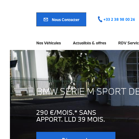
Aller
au
contenu
principal
Nous Contacter
+33 2 38 98 00 26
Nos Véhicules
Actualités & offres
RDV Servic
BMW SÉRIE M SPORT D
290 €/MOIS.* SANS
APPORT. LLD 39 MOIS.