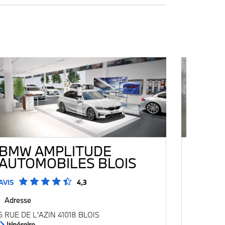
BMW AMPLITUDE
BMW 
AUTOMOBILES BLOIS
AUTO
AVIS
4,3
AVIS
Adresse
Adresse
5 RUE DE L'AZIN 41018 BLOIS
7 RUE BE
LES TOUR
Itinéraire