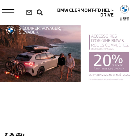
Aller
au
BMW CLERMONT-FD HÉLI-
contenu
DRIVE
principal
Le
plaisir
de conduire
01.06.2025