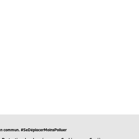
rts en commun. #SeDéplacerMoinsPolluer