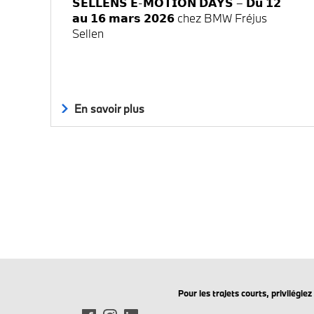
𝗦𝗘𝗟𝗟𝗘𝗡𝗦 𝗘-𝗠𝗢𝗧𝗜𝗢𝗡 𝗗𝗔𝗬𝗦 – 𝗗𝘂 𝟭𝟮
𝗮𝘂 𝟭𝟲 𝗺𝗮𝗿𝘀 𝟮𝟬𝟮𝟲 chez BMW Fréjus
Sellen
En savoir plus
Pour les trajets courts, privilégi