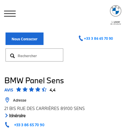
Aller
au
contenu
principal
Le
plaisir
de conduire
+33 3 86 65 70 90
Nous Contacter
BMW Panel Sens
AVIS
4,4
Adresse
21 BIS RUE DES CARRIÈRES 89100 SENS
Itinéraire
+33 3 86 65 70 90