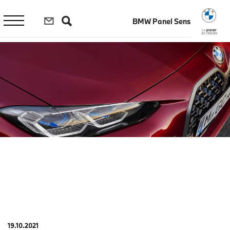
Aller
au
BMW Panel Sens
contenu
principal
Le
plaisir
de conduire
19.10.2021