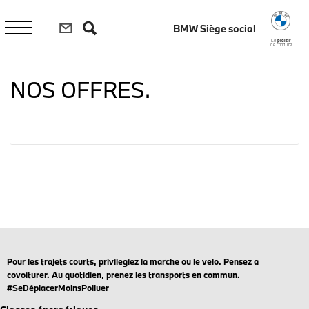
Aller
au
BMW Siège social
contenu
principal
Le
plaisir
de conduire
NOS OFFRES.
Pour les trajets courts, privilégiez la marche ou le vélo. Pensez à
covoiturer. Au quotidien, prenez les transports en commun.
#SeDéplacerMoinsPolluer