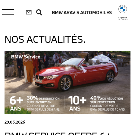
Aller
au
BMW ARAVIS AUTOMOBILES
contenu
principal
Le
plaisir
de conduire
NOS ACTUALITÉS.
29.06.2026