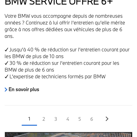
BMW SERVICE OFFRE 6+
Votre BMW vous accompagne depuis de nombreuses
années ? Continuez à lui offrir l’entretien qu’elle mérite
grâce à nos offres dédiées aux véhicules de plus de 6
ans.
✓ Jusqu’à 40 % de réduction sur l’entretien courant pour
les BMW de plus de 10 ans
✓ 30 % de réduction sur l’entretien courant pour les
BMW de plus de 6 ans
✓ L’expertise de techniciens formés par BMW
En savoir plus
Page
Page
Page
Page
Page
Page
1
2
3
4
5
6
courante