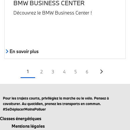
BMW BUSINESS CENTER
Découvrez le BMW Business Center !
En savoir plus
Page
Page
Page
Page
Page
Page
1
2
3
4
5
6
courante
Pour les trajets courts, privilégiez la marche ou le vélo. Pensez à
covoiturer. Au quotidien, prenez les transports en commun.
#SeDéplacerMoinsPolluer
Classes énergétiques
Mentions légales