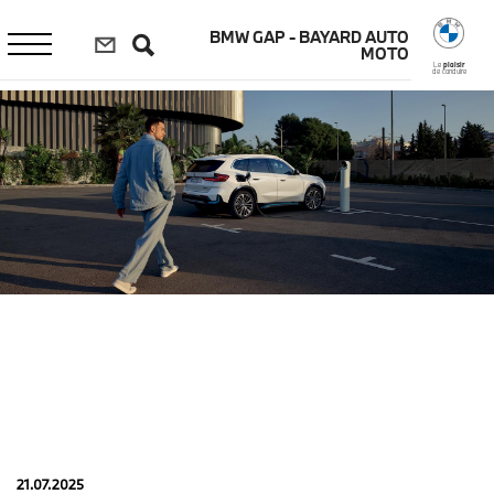
Aller
au
BMW GAP - BAYARD AUTO
contenu
MOTO
principal
Le
plaisir
de conduire
21.07.2025