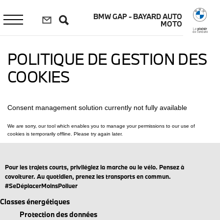
Aller
au
BMW GAP - BAYARD AUTO
contenu
MOTO
principal
Le
plaisir
de conduire
POLITIQUE DE GESTION DES
COOKIES
Pour les trajets courts, privilégiez la marche ou le vélo. Pensez à
covoiturer. Au quotidien, prenez les transports en commun.
#SeDéplacerMoinsPolluer
Classes énergétiques
Protection des données