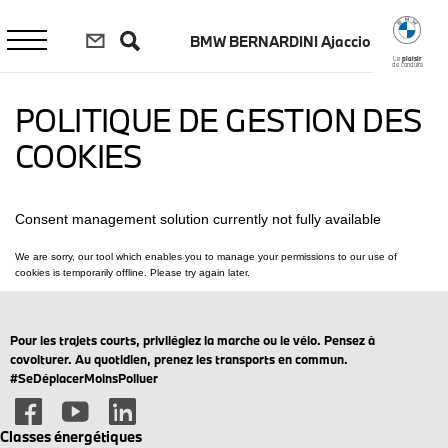
Aller
au
BMW BERNARDINI Ajaccio
contenu
principal
Le
plaisir
de conduire
POLITIQUE DE GESTION DES
COOKIES
Pour les trajets courts, privilégiez la marche ou le vélo. Pensez à
covoiturer. Au quotidien, prenez les transports en commun.
#SeDéplacerMoinsPolluer
Classes énergétiques