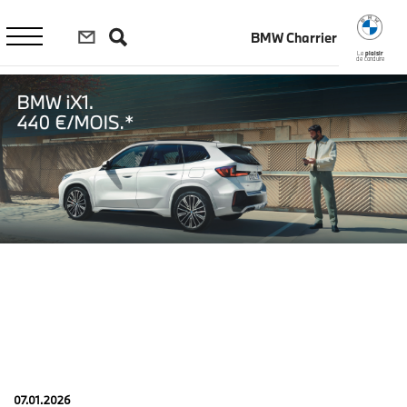
Aller
au
BMW Charrier
contenu
principal
Le
plaisir
de conduire
07.01.2026