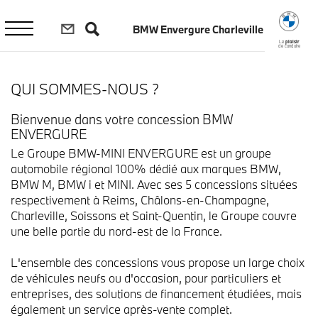
Aller
au
BMW Envergure Charleville
contenu
principal
Le
plaisir
de conduire
QUI SOMMES-NOUS ?
Bienvenue dans votre concession BMW
ENVERGURE
Le Groupe BMW-MINI ENVERGURE est un groupe
automobile régional 100% dédié aux marques BMW,
BMW M, BMW i et MINI. Avec ses 5 concessions situées
respectivement à Reims, Châlons-en-Champagne,
Charleville, Soissons et Saint-Quentin, le Groupe couvre
une belle partie du nord-est de la France.
L'ensemble des concessions vous propose un large choix
de véhicules neufs ou d'occasion, pour particuliers et
entreprises, des solutions de financement étudiées, mais
également un service après-vente complet.