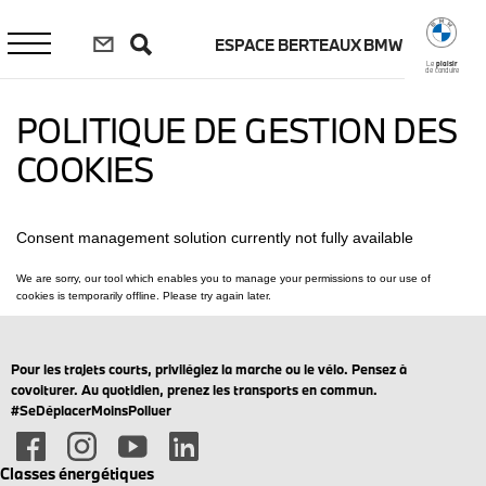
Aller
au
ESPACE BERTEAUX BMW
contenu
principal
Le
plaisir
de conduire
POLITIQUE DE GESTION DES
COOKIES
Pour les trajets courts, privilégiez la marche ou le vélo. Pensez à
covoiturer. Au quotidien, prenez les transports en commun.
#SeDéplacerMoinsPolluer
Classes énergétiques