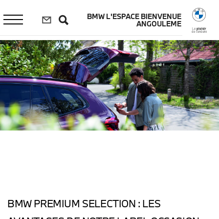
Aller
au
BMW L'ESPACE BIENVENUE
contenu
ANGOULEME
principal
Le
plaisir
de conduire
BMW PREMIUM SELECTION : LES