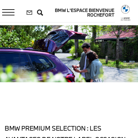
Aller
au
BMW L'ESPACE BIENVENUE
contenu
ROCHEFORT
principal
Le
plaisir
de conduire
BMW PREMIUM SELECTION : LES