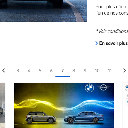
Pour plus d’inf
l’un de nos con
*Voir condition
En savoir plus
Page
Page
Page
Page
Page
Page
Page
Page
Page
3
4
5
6
7
8
9
10
11
courante