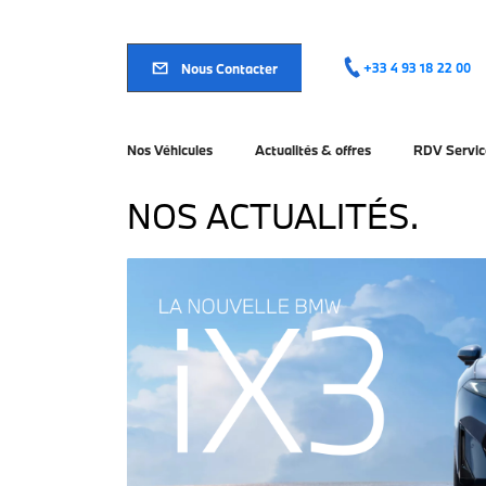
Aller
au
contenu
principal
Nous Contacter
+33 4 93 18 22 00
Nos Véhicules
Actualités & offres
RDV Servic
NOS ACTUALITÉS.