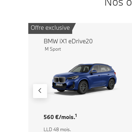
Nos o
Offre exclusive
BMW iX1 eDrive20
M Sport
1
560 €/mois.
LLD 48 mois.