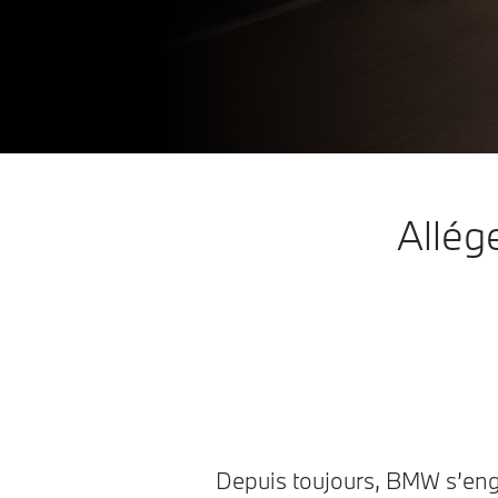
A
0g CO₂/km
B
C
D
E
F
G
Allég
Depuis toujours, BMW s’en