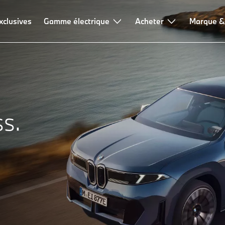
xclusives
Gamme électrique
Acheter
Marque &
s.