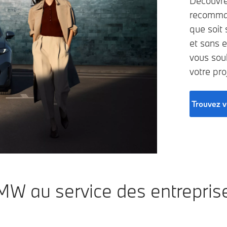
Découvre
recomman
que soit 
et sans 
vous souh
votre pro
Trouvez 
W au service des entrepris