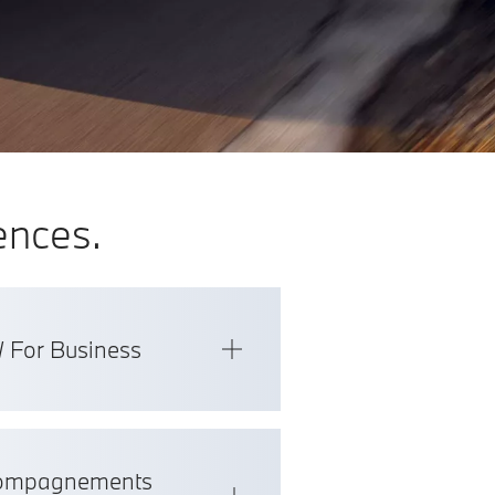
ences.
 For Business
ccompagnements