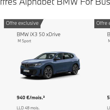
ffres Alphabet BMW For Bus
Offre exclusive
Offre 
BMW iX3 50 xDrive
B
M Sport
M
940 €/mois.²
5
LLD 48 mois.
L