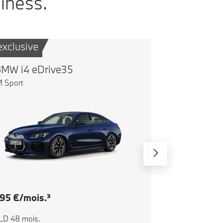
iness.
exclusive
MW i4 eDrive35
 Sport
95 €/mois.³
LD 48 mois.