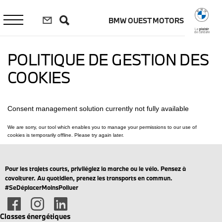
Aller
au
BMW OUEST MOTORS
contenu
principal
Le
plaisir
de conduire
POLITIQUE DE GESTION DES
COOKIES
Pour les trajets courts, privilégiez la marche ou le vélo. Pensez à
covoiturer. Au quotidien, prenez les transports en commun.
#SeDéplacerMoinsPolluer
Classes énergétiques