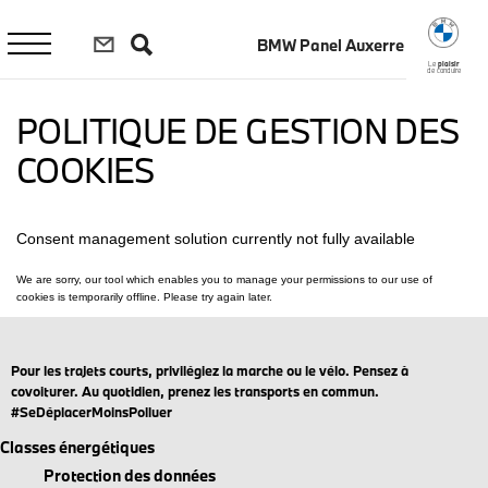
Aller
au
BMW Panel Auxerre
contenu
principal
Le
plaisir
de conduire
POLITIQUE DE GESTION DES
COOKIES
Pour les trajets courts, privilégiez la marche ou le vélo. Pensez à
covoiturer. Au quotidien, prenez les transports en commun.
#SeDéplacerMoinsPolluer
Classes énergétiques
Protection des données