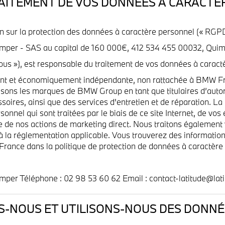
RAITEMENT DE VOS DONNÉES À CARACTÈ
 sur la protection des données à caractère personnel (« RGPD
mper - SAS au capital de 160 000€, 412 534 455 00032, Qu
us »), est responsable du traitement de vos données à caract
ment et économiquement indépendante, non rattachée à BMW F
isons les marques de BMW Group en tant que titulaires d’auto
soires, ainsi que des services d'entretien et de réparation. L
onnel qui sont traitées par le biais de ce site Internet, de v
dre de nos actions de marketing direct. Nous traitons également
a réglementation applicable. Vous trouverez des informations
rance dans la politique de protection de données à caractère
er Téléphone : 02 98 53 60 62 Email : contact-latitude@lati
S-NOUS ET UTILISONS-NOUS DES DONNÉ