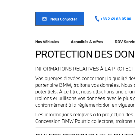
Aller
au
contenu
principal
Nous Contacter
+33 2 49 88 05 00
Nos Véhicules
Actualités & offres
RDV Servic
PROTECTION DES DO
INFORMATIONS RELATIVES À LA PROTECT
Vos attentes élevées concernant la qualité de
partenaire BMW, traitons vos données. Nous ch
potentiels. À ce titre, nous attachons une gra
traitons et utilisons vos données avec le plus
conformément à la réglementation en vigueur 
Les informations relatives à la protection de
Concession BMW Pautric collectons, traitons et