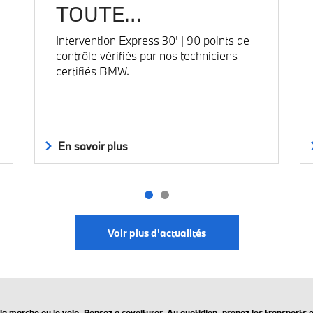
TOUTE…
Intervention Express 30' | 90 points de
contrôle vérifiés par nos techniciens
certifiés BMW.
En savoir plus
Voir plus d'actualités
ez la marche ou le vélo. Pensez à covoiturer. Au quotidien, prenez les transpo