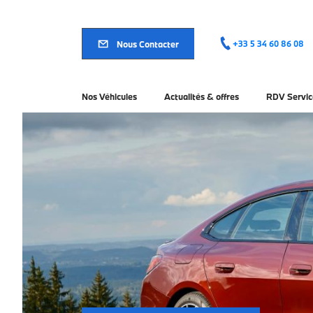
Aller
au
contenu
principal
Nous Contacter
+33 5 34 60 86 08
Nos Véhicules
Actualités & offres
RDV Servic