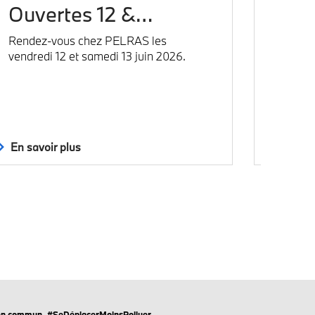
Ouvertes 12 &…
RDV dè
Store Pe
Rendez-vous chez PELRAS les
exclusi
vendredi 12 et samedi 13 juin 2026.
profess
En savoir plus
En savo
rts en commun. #SeDéplacerMoinsPolluer