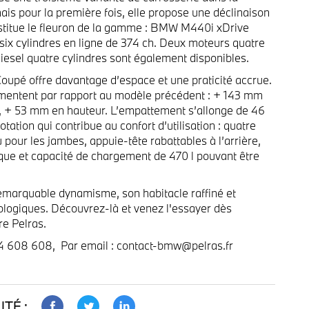
 pour la première fois, elle propose une déclinaison
stitue le fleuron de la gamme : BMW M440i xDrive
six cylindres en ligne de 374 ch. Deux moteurs quatre
iesel quatre cylindres sont également disponibles.
upé offre davantage d’espace et une praticité accrue.
mentent par rapport au modèle précédent : + 143 mm
, + 53 mm en hauteur. L’empattement s’allonge de 46
tation qui contribue au confort d’utilisation : quatre
 pour les jambes, appuie-tête rabattables à l’arrière,
ue et capacité de chargement de 470 l pouvant être
emarquable dynamisme, son habitacle raffiné et
ologiques. Découvrez-là et venez l'essayer dès
re Pelras.
 34 608 608, Par email : contact-bmw@pelras.fr
TÉ :