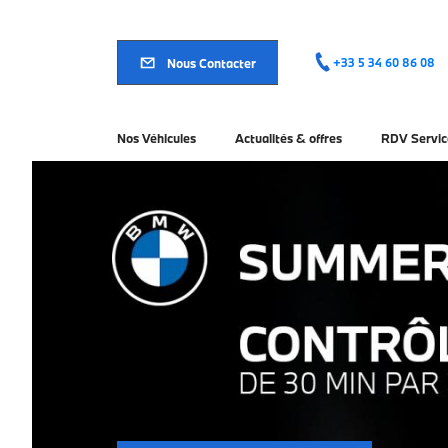
Aller
au
contenu
principal
Nous Contacter
+33 5 34 60 86 08
Nos Véhicules
Actualités & offres
RDV Servic