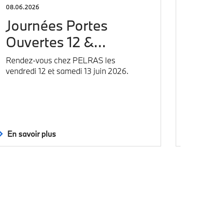
08.06.2026
10.05.20
Journées Portes
BMW
Ouvertes 12 &…
RDV dè
Store Pe
Rendez-vous chez PELRAS les
exclusi
vendredi 12 et samedi 13 juin 2026.
profess
En savoir plus
En savo