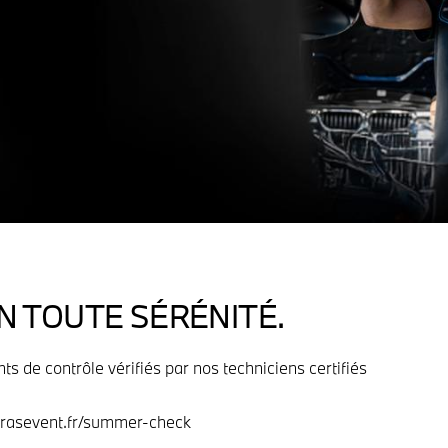
N TOUTE SÉRÉNITÉ.
ts de contrôle vérifiés par nos techniciens certifiés
elrasevent.fr/summer-check