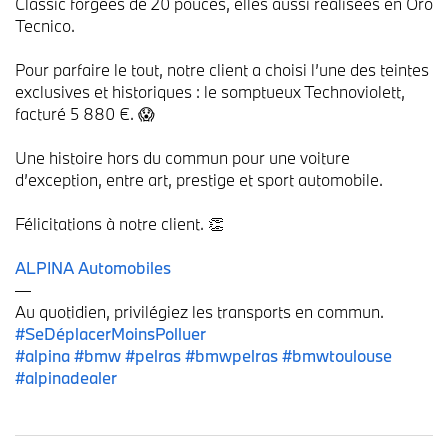
Classic forgées de 20 pouces, elles aussi réalisées en Oro
Tecnico.
Pour parfaire le tout, notre client a choisi l’une des teintes
exclusives et historiques : le somptueux Technoviolett,
facturé 5 880 €. 😱
Une histoire hors du commun pour une voiture
d’exception, entre art, prestige et sport automobile.
Félicitations à notre client. 👏
ALPINA Automobiles
—
Au quotidien, privilégiez les transports en commun.
#SeDéplacerMoinsPolluer
#alpina
#bmw
#pelras
#bmwpelras
#bmwtoulouse
#alpinadealer