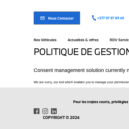
Aller
au
contenu
principal
Nous Contacter
+377 97 97 89 60
Nos Véhicules
Actualités & offres
RDV Servic
POLITIQUE DE GESTIO
Pour les trajets courts, privilégi
COPYRIGHT © 2026