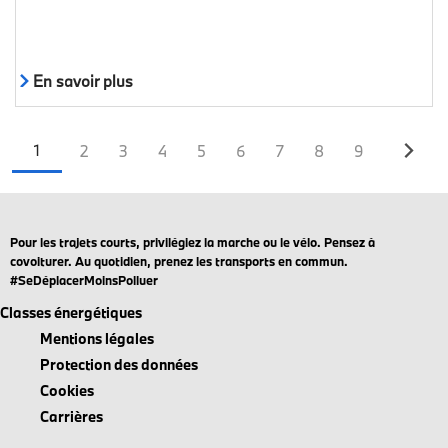
En savoir plus
Page
Page
Page
Page
Page
Page
Page
Page
Page
1
2
3
4
5
6
7
8
9
courante
Pour les trajets courts, privilégiez la marche ou le vélo. Pensez à
covoiturer. Au quotidien, prenez les transports en commun.
#SeDéplacerMoinsPolluer
Classes énergétiques
Mentions légales
Protection des données
Cookies
Carrières