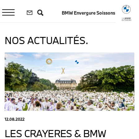
Aller
au
BMW Envergure Soissons
contenu
principal
Le
plaisir
de conduire
NOS ACTUALITÉS.
12.08.2022
LES CRAYERES & BMW