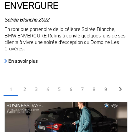
ENVERGURE
Soirée Blanche 2022
En tant que partenaire de la célèbre Soirée Blanche,
BMW ENVERGURE Reims à convié quelques-uns de ses
clients à vivre une soirée
d’exception
au Domaine Les
Crayères.
En savoir plus
Page
Page
Page
Page
Page
Page
Page
Page
Page
1
2
3
4
5
6
7
8
9
courante