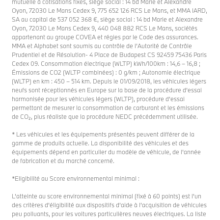
mutuelle à cotisations fixes, siège social : 14 bd Marie et Alexandre
Oyon, 72030 Le Mans Cedex 9, 775 652 126 RCS Le Mans, et MMA IARD,
SA au capital de 537 052 368 €, siège social : 14 bd Marie et Alexandre
Oyon, 72030 Le Mans Cedex 9, 440 048 882 RCS Le Mans, sociétés
appartenant au groupe COVEA et régies par le Code des assurances.
MMA et Alphabet sont soumis au contrôle de l’Autorité de Contrôle
Prudentiel et de Résolution- 4 Place de Budapest CS 92459 75436 Paris
Cedex 09. Consommation électrique (WLTP) kWh/100km : 14,6 – 16,8 ;
Émissions de CO2 (WLTP combinées) : 0 g/km ; Autonomie électrique
(WLTP) en km : 450 – 514 km. Depuis le 01/09/2018, les véhicules légers
neufs sont réceptionnés en Europe sur la base de la procédure d’essai
harmonisée pour les véhicules légers (WLTP), procédure d’essai
permettant de mesurer la consommation de carburant et les émissions
de CO₂, plus réaliste que la procédure NEDC précédemment utilisée.
* Les véhicules et les équipements présentés peuvent différer de la
gamme de produits actuelle. La disponibilité des véhicules et des
équipements dépend en particulier du modèle de véhicule, de l'année
de fabrication et du marché concerné.
*Eligibilité au Score environnemental minimal :
L’atteinte au score environnemental minimal (fixé à 60 points) est l'un
des critères d'éligibilité aux dispositifs d’aide à l’acquisition de véhicules
peu polluants, pour les voitures particulières neuves électriques. La liste