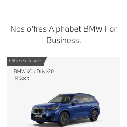
Nos offres Alphabet BMW For
Business.
Offre exclusive
Of
BMW iX1 eDrive20
M Sport