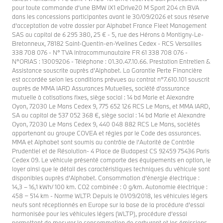
pour toute commande d’une BMW iX1 eDrive20 M Sport 204 ch BVA
dans les concessions participantes avant le 30/09/2026 et sous réserve
d'acceptation de votre dossier par Alphabet France Fleet Management
SAS au capital de 6 295 380, 25 € - 5, rue des Hérons à Montigny-Le-
Bretonneux, 78182 Saint-Quentin-en-Yvelines Cedex - RCS Versailles
338 708 076 - N° TVA Intracommunautaire FR 61 338 708 076 -
N°ORIAS : 13009206 - Téléphone : 01.30.47.10.66. Prestation Entretien &
Assistance souscrite auprès d’Alphabet. La Garantie Perte Financière
est accordée selon les conditions prévues au contrat n°7.610.101 souscrit
auprès de MMA IARD Assurances Mutuelles, société d’assurance
mutuelle à cotisations fixes, siège social : 14 bd Marie et Alexandre
Oyon, 72030 Le Mans Cedex 9, 775 652 126 RCS Le Mans, et MMA IARD,
SA au capital de 537 052 368 €, siège social : 14 bd Marie et Alexandre
Oyon, 72030 Le Mans Cedex 9, 440 048 882 RCS Le Mans, sociétés
appartenant au groupe COVEA et régies par le Code des assurances.
MMA et Alphabet sont soumis au contrôle de l’Autorité de Contrôle
Prudentiel et de Résolution- 4 Place de Budapest CS 92459 75436 Paris
Cedex 09. Le véhicule présenté comporte des équipements en option, le
loyer ainsi que le détail des caractéristiques techniques du véhicule sont
disponibles auprès d'Alphabet. Consommation d'énergie électrique :
14,3 – 16,1 kWh/ 100 km. CO2 combinée : 0 g/km. Autonomie électrique :
458 − 514 km - Norme WLTP. Depuis le 01/09/2018, les véhicules légers
neufs sont réceptionnés en Europe sur la base de la procédure d’essai
harmonisée pour les véhicules légers (WLTP), procédure d’essai
permettant de mesurer la consommation de carburant et les émissions