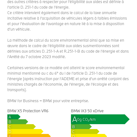
des autres critères à respecter pour l’éligibilité aux aides est définie à
l’article D. 251-1 du code de l’énergie.
Ce critère intervient également dans le calcul de la taxe annuelle
incitative relative à l'acquisition de véhicules légers à faibles émissions
et pour l’évaluation de l’avantage en nature lié à la mise à disposition
d’un véhicule.
La méthode de calcul du score environnemental ainsi que sa mise en
œuvre dans le cadre de l’éligibilité aux aides susmentionnées sont
définies aux articles D. 251-1-A et R.251-1-B du code de l'énergie et dans
l’Arrêté du 7 octobre 2023 modifié.
Certaines versions de ce modèle ont atteint le score environnemental
minimal mentionné au c du 6° du I de l’article D. 251-1 du code de
l’énergie [après instruction par l’ADEME et prise d'un arrêté conjoint des
ministres chargés de l’économie, de l'énergie, de l'écologie et des
transports].
BMW for Business = BMW pour votre entreprise.
BMW X5 Protection VR6
BMW iX3 50 xDrive
A
A
0g CO₂/km
B
C
B
D
C
E
D