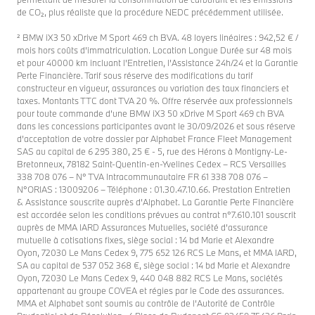
de CO₂, plus réaliste que la procédure NEDC précédemment utilisée.
² BMW iX3 50 xDrive M Sport 469 ch BVA. 48 loyers linéaires : 942,52 € /
mois hors coûts d’immatriculation. Location Longue Durée sur 48 mois
et pour 40000 km incluant l’Entretien, l’Assistance 24h/24 et la Garantie
Perte Financière. Tarif sous réserve des modifications du tarif
constructeur en vigueur, assurances ou variation des taux financiers et
taxes. Montants TTC dont TVA 20 %. Offre réservée aux professionnels
pour toute commande d’une BMW iX3 50 xDrive M Sport 469 ch BVA
dans les concessions participantes avant le 30/09/2026 et sous réserve
d’acceptation de votre dossier par Alphabet France Fleet Management
SAS au capital de 6 295 380, 25 € - 5, rue des Hérons à Montigny-Le-
Bretonneux, 78182 Saint-Quentin-en-Yvelines Cedex – RCS Versailles
338 708 076 – N° TVA Intracommunautaire FR 61 338 708 076 –
N°ORIAS : 13009206 – Téléphone : 01.30.47.10.66. Prestation Entretien
& Assistance souscrite auprès d’Alphabet. La Garantie Perte Financière
est accordée selon les conditions prévues au contrat n°7.610.101 souscrit
auprès de MMA IARD Assurances Mutuelles, société d’assurance
mutuelle à cotisations fixes, siège social : 14 bd Marie et Alexandre
Oyon, 72030 Le Mans Cedex 9, 775 652 126 RCS Le Mans, et MMA IARD,
SA au capital de 537 052 368 €, siège social : 14 bd Marie et Alexandre
Oyon, 72030 Le Mans Cedex 9, 440 048 882 RCS Le Mans, sociétés
appartenant au groupe COVEA et régies par le Code des assurances.
MMA et Alphabet sont soumis au contrôle de l’Autorité de Contrôle