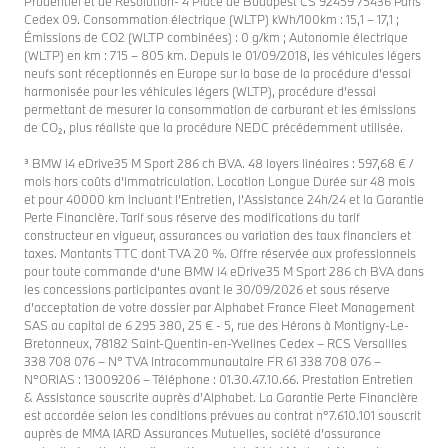
Prudentiel et de Résolution- 4 Place de Budapest CS 92459 75436 Paris
Cedex 09. Consommation électrique (WLTP) kWh/100km : 15,1 – 17,1 ;
Émissions de CO2 (WLTP combinées) : 0 g/km ; Autonomie électrique
(WLTP) en km : 715 – 805 km. Depuis le 01/09/2018, les véhicules légers
neufs sont réceptionnés en Europe sur la base de la procédure d’essai
harmonisée pour les véhicules légers (WLTP), procédure d’essai
permettant de mesurer la consommation de carburant et les émissions
de CO₂, plus réaliste que la procédure NEDC précédemment utilisée.
³ BMW i4 eDrive35 M Sport 286 ch BVA. 48 loyers linéaires : 597,68 € /
mois hors coûts d’immatriculation. Location Longue Durée sur 48 mois
et pour 40000 km incluant l’Entretien, l’Assistance 24h/24 et la Garantie
Perte Financière. Tarif sous réserve des modifications du tarif
constructeur en vigueur, assurances ou variation des taux financiers et
taxes. Montants TTC dont TVA 20 %. Offre réservée aux professionnels
pour toute commande d’une BMW i4 eDrive35 M Sport 286 ch BVA dans
les concessions participantes avant le 30/09/2026 et sous réserve
d’acceptation de votre dossier par Alphabet France Fleet Management
SAS au capital de 6 295 380, 25 € - 5, rue des Hérons à Montigny-Le-
Bretonneux, 78182 Saint-Quentin-en-Yvelines Cedex – RCS Versailles
338 708 076 – N° TVA Intracommunautaire FR 61 338 708 076 –
N°ORIAS : 13009206 – Téléphone : 01.30.47.10.66. Prestation Entretien
& Assistance souscrite auprès d’Alphabet. La Garantie Perte Financière
est accordée selon les conditions prévues au contrat n°7.610.101 souscrit
auprès de MMA IARD Assurances Mutuelles, société d’assurance