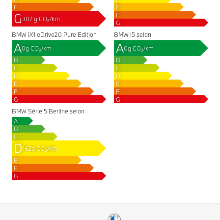
F
E
G
F
307 g CO₂/km
G
BMW iX1 eDrive20 Pure Edition
BMW i5 selon
A
A
0g CO₂/km
0g CO₂/km
B
B
C
C
D
D
E
E
F
F
G
G
BMW Série 5 Berline selon
A
B
C
D
162g CO₂/km
E
F
G