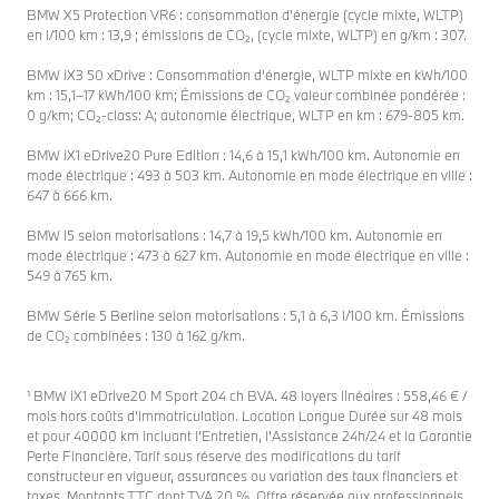
BMW X5 Protection VR6 : consommation d’énergie (cycle mixte, WLTP)
en l/100 km : 13,9 ; émissions de CO₂, (cycle mixte, WLTP) en g/km : 307.
BMW iX3 50 xDrive : Consommation d’énergie, WLTP mixte en kWh/100
km : 15,1–17 kWh/100 km; Émissions de CO₂ valeur combinée pondérée :
0 g/km; CO₂-class: A; autonomie électrique, WLTP en km : 679-805 km.
BMW iX1 eDrive20 Pure Edition : 14,6 à 15,1 kWh/100 km. Autonomie en
mode électrique : 493 à 503 km. Autonomie en mode électrique en ville :
647 à 666 km.
BMW i5 selon motorisations : 14,7 à 19,5 kWh/100 km. Autonomie en
mode électrique : 473 à 627 km. Autonomie en mode électrique en ville :
549 à 765 km.
BMW Série 5 Berline selon motorisations : 5,1 à 6,3 l/100 km. Émissions
de CO₂ combinées : 130 à 162 g/km.
¹ BMW iX1 eDrive20 M Sport 204 ch BVA. 48 loyers linéaires : 558,46 € /
mois hors coûts d’immatriculation. Location Longue Durée sur 48 mois
et pour 40000 km incluant l'Entretien, l'Assistance 24h/24 et la Garantie
Perte Financière. Tarif sous réserve des modifications du tarif
constructeur en vigueur, assurances ou variation des taux financiers et
taxes. Montants TTC dont TVA 20 %. Offre réservée aux professionnels