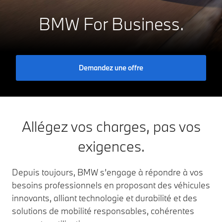
A
0g CO₂/km
BMW For Business.
B
C
D
E
F
G
Demandez une offre
Allégez vos charges, pas vos
exigences.
Depuis toujours, BMW s’engage à répondre à vos
besoins professionnels en proposant des véhicules
innovants, alliant technologie et durabilité et des
solutions de mobilité responsables, cohérentes