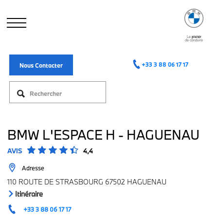
Aller
au
contenu
principal
Le
plaisir
de conduire
+33 3 88 06 17 17
Nous Contacter
BMW L'ESPACE H - HAGUENAU
AVIS
4,4
Adresse
110 ROUTE DE STRASBOURG 67502 HAGUENAU
Itinéraire
+33 3 88 06 17 17