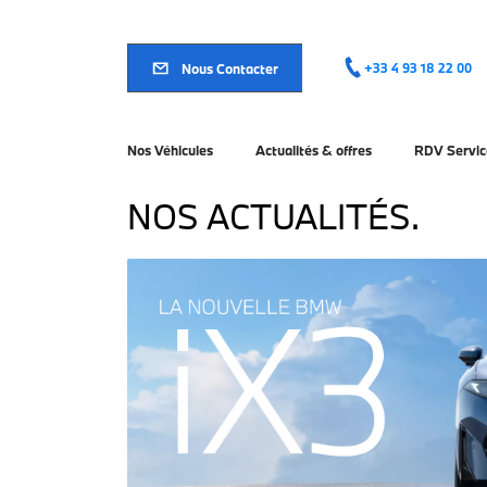
Aller
au
contenu
principal
Nous Contacter
+33 4 93 18 22 00
Nos Véhicules
Actualités & offres
RDV Servic
NOS ACTUALITÉS.