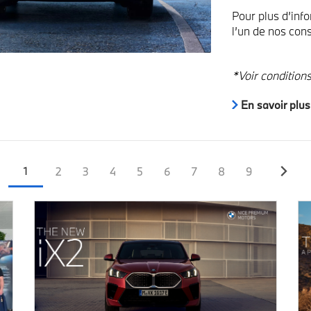
Pour plus d’inf
l’un de nos con
*Voir condition
En savoir plus
Page
Page
Page
Page
Page
Page
Page
Page
Page
1
2
3
4
5
6
7
8
9
courante