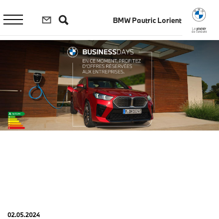
Aller
au
BMW Pautric Lorient
contenu
principal
Le
plaisir
de conduire
02.05.2024