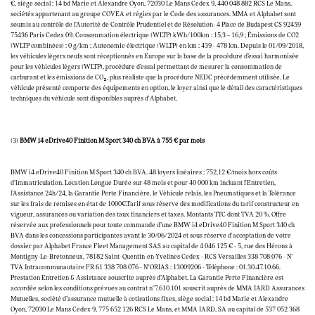
€, siège social : 14 bd Marie et Alexandre Oyon, 72030 Le Mans Cedex 9, 440 048 882 RCS Le Mans,
sociétés appartenant au groupe COVEA et régies par le Code des assurances. MMA et Alphabet sont
soumis au contrôle de l’Autorité de Contrôle Prudentiel et de Résolution- 4 Place de Budapest CS 92459
75436 Paris Cedex 09. Consommation électrique (WLTP) kWh/100km : 15,3 – 16,9 ; Émissions de CO2
(WLTP combinées) : 0 g/km ; Autonomie électrique (WLTP) en km : 439 - 478 km. Depuis le 01/09/2018,
les véhicules légers neufs sont réceptionnés en Europe sur la base de la procédure d’essai harmonisée
pour les véhicules légers (WLTP), procédure d’essai permettant de mesurer la consommation de
carburant et les émissions de CO₂, plus réaliste que la procédure NEDC précédemment utilisée. Le
véhicule présenté comporte des équipements en option, le loyer ainsi que le détail des caractéristiques
techniques du véhicule sont disponibles auprès d'Alphabet.
(3)
BMW i4 eDrive40 Finition M Sport 340 ch BVA à 755 € par mois
BMW i4 eDrive40 Finition M Sport 340 ch BVA. 48 loyers linéaires : 752,12 €/mois hors coûts
d’immatriculation. Location Longue Durée sur 48 mois et pour 40 000 km incluant l'Entretien,
l’Assistance 24h/24, la Garantie Perte Financière, le Véhicule relais, les Pneumatiques et la Tolérance
sur les frais de remises en état de 1000€.Tarif sous réserve des modifications du tarif constructeur en
vigueur, assurances ou variation des taux financiers et taxes. Montants TTC dont TVA 20 %. Offre
réservée aux professionnels pour toute commande d’une BMW i4 eDrive40 Finition M Sport 340 ch
BVA dans les concessions participantes avant le 30/06/2024 et sous réserve d'acceptation de votre
dossier par Alphabet France Fleet Management SAS au capital de 4 046 125 € - 5, rue des Hérons à
Montigny-Le-Bretonneux, 78182 Saint-Quentin-en-Yvelines Cedex - RCS Versailles 338 708 076 - N°
TVA Intracommunautaire FR 61 338 708 076 - N°ORIAS : 13009206 - Téléphone : 01.30.47.10.66.
Prestation Entretien & Assistance souscrite auprès d’Alphabet. La Garantie Perte Financière est
accordée selon les conditions prévues au contrat n°7.610.101 souscrit auprès de MMA IARD Assurances
Mutuelles, société d’assurance mutuelle à cotisations fixes, siège social : 14 bd Marie et Alexandre
Oyon, 72030 Le Mans Cedex 9, 775 652 126 RCS Le Mans, et MMA IARD, SA au capital de 537 052 368