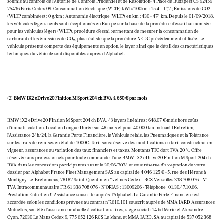
soumis au contrôle de l’Autorité de Contrôle Prudentiel et de Résolution- 4 Place de Budapest CS 92459
75436 Paris Cedex 09. Consommation électrique (WLTP) kWh/100km : 15.4 – 17,2 ; Émissions de CO2
(WLTP combinées) : 0 g/km ; Autonomie électrique (WLTP) en km : 430 - 474 km. Depuis le 01/09/2018,
les véhicules légers neufs sont réceptionnés en Europe sur la base de la procédure d’essai harmonisée
pour les véhicules légers (WLTP), procédure d’essai permettant de mesurer la consommation de
carburant et les émissions de CO₂, plus réaliste que la procédure NEDC précédemment utilisée. Le
véhicule présenté comporte des équipements en option, le loyer ainsi que le détail des caractéristiques
techniques du véhicule sont disponibles auprès d'Alphabet.
(2)
BMW iX2 eDrive20 Finition M Sport 204 ch BVA à 650 € par mois
BMW iX2 eDrive20 Finition M Sport 204 ch BVA. 48 loyers linéaires : 648,07 €/mois hors coûts
d’immatriculation. Location Longue Durée sur 48 mois et pour 40 000 km incluant l'Entretien,
l’Assistance 24h/24, la Garantie Perte Financière, le Véhicule relais, les Pneumatiques et la Tolérance
sur les frais de remises en état de 1000€. Tarif sous réserve des modifications du tarif constructeur en
vigueur, assurances ou variation des taux financiers et taxes. Montants TTC dont TVA 20 %. Offre
réservée aux professionnels pour toute commande d’une BMW iX2 eDrive20 Finition M Sport 204 ch
BVA dans les concessions participantes avant le 30/06/2024 et sous réserve d'acceptation de votre
dossier par Alphabet France Fleet Management SAS au capital de 4 046 125 € - 5, rue des Hérons à
Montigny-Le-Bretonneux, 78182 Saint-Quentin-en-Yvelines Cedex - RCS Versailles 338 708 076 - N°
TVA Intracommunautaire FR 61 338 708 076 - N°ORIAS : 13009206 - Téléphone : 01.30.47.10.66.
Prestation Entretien & Assistance souscrite auprès d’Alphabet. La Garantie Perte Financière est
accordée selon les conditions prévues au contrat n°7.610.101 souscrit auprès de MMA IARD Assurances
Mutuelles, société d’assurance mutuelle à cotisations fixes, siège social : 14 bd Marie et Alexandre
Oyon, 72030 Le Mans Cedex 9, 775 652 126 RCS Le Mans, et MMA IARD, SA au capital de 537 052 368