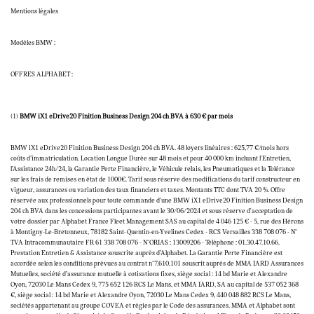
Mentions légales
Modèles BMW :
OFFRES ALPHABET :
(1)
BMW iX1 eDrive20 Finition Business Design 204 ch BVA à 630 € par mois
BMW iX1 eDrive20 Finition Business Design 204 ch BVA. 48 loyers linéaires : 625,77 €/mois hors
coûts d’immatriculation. Location Longue Durée sur 48 mois et pour 40 000 km incluant l'Entretien,
l’Assistance 24h/24, la Garantie Perte Financière, le Véhicule relais, les Pneumatiques et la Tolérance
sur les frais de remises en état de 1000€. Tarif sous réserve des modifications du tarif constructeur en
vigueur, assurances ou variation des taux financiers et taxes. Montants TTC dont TVA 20 %. Offre
réservée aux professionnels pour toute commande d’une BMW iX1 eDrive20 Finition Business Design
204 ch BVA dans les concessions participantes avant le 30/06/2024 et sous réserve d'acceptation de
votre dossier par Alphabet France Fleet Management SAS au capital de 4 046 125 € - 5, rue des Hérons
à Montigny-Le-Bretonneux, 78182 Saint-Quentin-en-Yvelines Cedex - RCS Versailles 338 708 076 - N°
TVA Intracommunautaire FR 61 338 708 076 - N°ORIAS : 13009206 - Téléphone : 01.30.47.10.66.
Prestation Entretien & Assistance souscrite auprès d’Alphabet. La Garantie Perte Financière est
accordée selon les conditions prévues au contrat n°7.610.101 souscrit auprès de MMA IARD Assurances
Mutuelles, société d’assurance mutuelle à cotisations fixes, siège social : 14 bd Marie et Alexandre
Oyon, 72030 Le Mans Cedex 9, 775 652 126 RCS Le Mans, et MMA IARD, SA au capital de 537 052 368
€, siège social : 14 bd Marie et Alexandre Oyon, 72030 Le Mans Cedex 9, 440 048 882 RCS Le Mans,
sociétés appartenant au groupe COVEA et régies par le Code des assurances. MMA et Alphabet sont