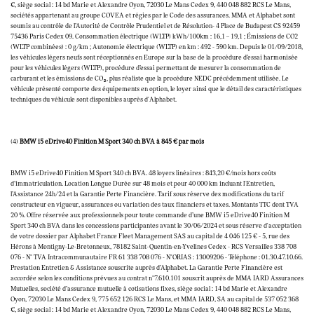
€, siège social : 14 bd Marie et Alexandre Oyon, 72030 Le Mans Cedex 9, 440 048 882 RCS Le Mans,
sociétés appartenant au groupe COVEA et régies par le Code des assurances. MMA et Alphabet sont
soumis au contrôle de l’Autorité de Contrôle Prudentiel et de Résolution- 4 Place de Budapest CS 92459
75436 Paris Cedex 09. Consommation électrique (WLTP) kWh/100km : 16,1 – 19,1 ; Émissions de CO2
(WLTP combinées) : 0 g/km ; Autonomie électrique (WLTP) en km : 492 - 590 km. Depuis le 01/09/2018,
les véhicules légers neufs sont réceptionnés en Europe sur la base de la procédure d’essai harmonisée
pour les véhicules légers (WLTP), procédure d’essai permettant de mesurer la consommation de
carburant et les émissions de CO₂, plus réaliste que la procédure NEDC précédemment utilisée. Le
véhicule présenté comporte des équipements en option, le loyer ainsi que le détail des caractéristiques
techniques du véhicule sont disponibles auprès d'Alphabet.
(4)
BMW i5 eDrive40 Finition M Sport 340 ch BVA à 845 € par mois
BMW i5 eDrive40 Finition M Sport 340 ch BVA. 48 loyers linéaires : 843,20 €/mois hors coûts
d’immatriculation. Location Longue Durée sur 48 mois et pour 40 000 km incluant l'Entretien,
l’Assistance 24h/24 et la Garantie Perte Financière. Tarif sous réserve des modifications du tarif
constructeur en vigueur, assurances ou variation des taux financiers et taxes. Montants TTC dont TVA
20 %. Offre réservée aux professionnels pour toute commande d’une BMW i5 eDrive40 Finition M
Sport 340 ch BVA dans les concessions participantes avant le 30/06/2024 et sous réserve d'acceptation
de votre dossier par Alphabet France Fleet Management SAS au capital de 4 046 125 € - 5, rue des
Hérons à Montigny-Le-Bretonneux, 78182 Saint-Quentin-en-Yvelines Cedex - RCS Versailles 338 708
076 - N° TVA Intracommunautaire FR 61 338 708 076 - N°ORIAS : 13009206 - Téléphone : 01.30.47.10.66.
Prestation Entretien & Assistance souscrite auprès d’Alphabet. La Garantie Perte Financière est
accordée selon les conditions prévues au contrat n°7.610.101 souscrit auprès de MMA IARD Assurances
Mutuelles, société d’assurance mutuelle à cotisations fixes, siège social : 14 bd Marie et Alexandre
Oyon, 72030 Le Mans Cedex 9, 775 652 126 RCS Le Mans, et MMA IARD, SA au capital de 537 052 368
€, siège social : 14 bd Marie et Alexandre Oyon, 72030 Le Mans Cedex 9, 440 048 882 RCS Le Mans,