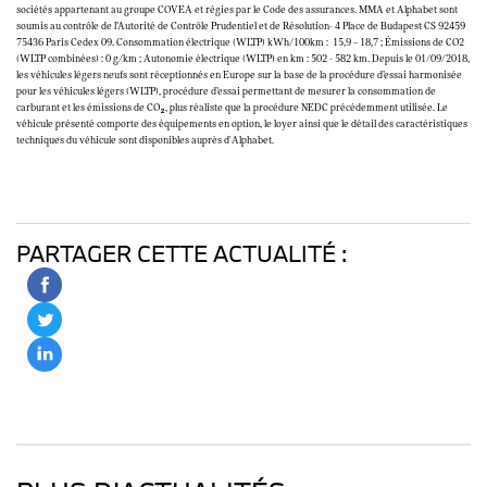
sociétés appartenant au groupe COVEA et régies par le Code des assurances. MMA et Alphabet sont
soumis au contrôle de l’Autorité de Contrôle Prudentiel et de Résolution- 4 Place de Budapest CS 92459
75436 Paris Cedex 09. Consommation électrique (WLTP) kWh/100km : 15,9 – 18,7 ; Émissions de CO2
(WLTP combinées) : 0 g/km ; Autonomie électrique (WLTP) en km : 502 - 582 km. Depuis le 01/09/2018,
les véhicules légers neufs sont réceptionnés en Europe sur la base de la procédure d’essai harmonisée
pour les véhicules légers (WLTP), procédure d’essai permettant de mesurer la consommation de
carburant et les émissions de CO₂, plus réaliste que la procédure NEDC précédemment utilisée. Le
véhicule présenté comporte des équipements en option, le loyer ainsi que le détail des caractéristiques
techniques du véhicule sont disponibles auprès d'Alphabet.
PARTAGER CETTE ACTUALITÉ :