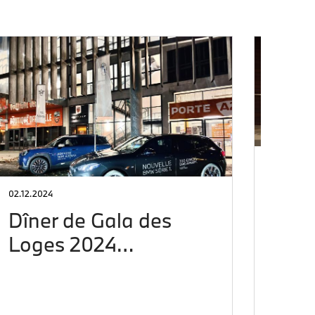
02.12.2024
02.05.20
Dîner de Gala des
Bus
Loges 2024…
Jusqu’a
Days, r
réservé