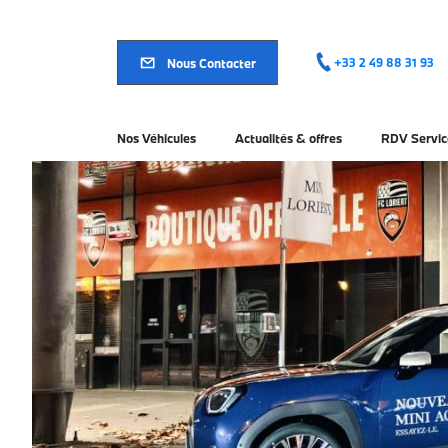
Aller
au
contenu
principal
Nous Contacter
+33 2 49 88 31 93
Nos Véhicules
Actualités & offres
RDV Servic