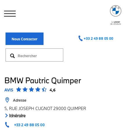
Aller
au
contenu
principal
Le
plaisir
de conduire
+33 2 49 88 05 00
Nous Contacter
BMW Pautric Quimper
AVIS
4,6
Adresse
5, RUE JOSEPH CUGNOT 29000 QUIMPER
Itinéraire
+33 2 49 88 05 00