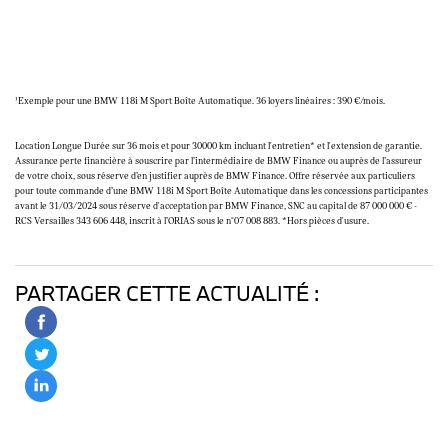
¹Exemple pour une BMW 118i M Sport Boîte Automatique. 36 loyers linéaires : 390 €/mois.
Location Longue Durée sur 36 mois et pour 30000 km incluant l'entretien* et l'extension de garantie.
Assurance perte financière à souscrire par l’intermédiaire de BMW Finance ou auprès de l’assureur
de votre choix, sous réserve d’en justifier auprès de BMW Finance. Offre réservée aux particuliers
pour toute commande d’une BMW 118i M Sport Boîte Automatique dans les concessions participantes
avant le 31/03/2024 sous réserve d'acceptation par BMW Finance, SNC au capital de 87 000 000 € -
RCS Versailles 343 606 448, inscrit à l’ORIAS sous le n°07 008 883. *Hors pièces d'usure.
PARTAGER CETTE ACTUALITÉ :