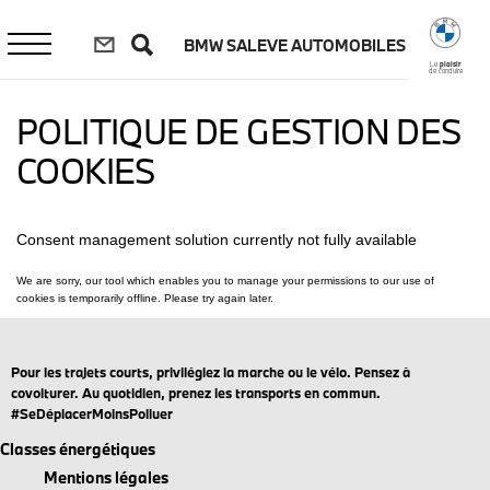
Aller
au
BMW SALEVE AUTOMOBILES
contenu
principal
Le
plaisir
de conduire
POLITIQUE DE GESTION DES
COOKIES
Pour les trajets courts, privilégiez la marche ou le vélo. Pensez à
covoiturer. Au quotidien, prenez les transports en commun.
#SeDéplacerMoinsPolluer
Classes énergétiques
Mentions légales