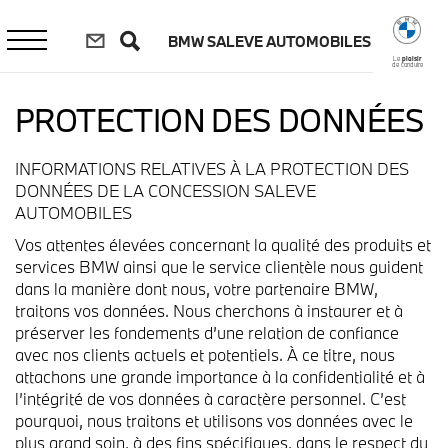
Aller
au
BMW SALEVE AUTOMOBILES
contenu
principal
Le
plaisir
de conduire
PROTECTION DES DONNÉES
INFORMATIONS RELATIVES À LA PROTECTION DES
DONNÉES DE LA CONCESSION SALEVE
AUTOMOBILES
Vos attentes élevées concernant la qualité des produits et
services BMW ainsi que le service clientèle nous guident
dans la manière dont nous, votre partenaire BMW,
traitons vos données. Nous cherchons à instaurer et à
préserver les fondements d’une relation de confiance
avec nos clients actuels et potentiels. À ce titre, nous
attachons une grande importance à la confidentialité et à
l’intégrité de vos données à caractère personnel. C’est
pourquoi, nous traitons et utilisons vos données avec le
plus grand soin, à des fins spécifiques, dans le respect du