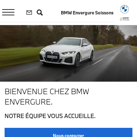
Aller
au
BMW Envergure Soissons
contenu
principal
Le
plaisir
de conduire
BIENVENUE CHEZ BMW
ENVERGURE.
NOTRE ÉQUIPE VOUS ACCUEILLE.
Nous contacter